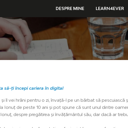
DESPRE MINE
LEARN4EVER
 să-ți începi cariera în digital
i îl vei hrăni pentru o zi, învață-l pe un bărbat să pescuiască și 
 la Ionuț de peste 10 ani și pot spune că sunt unul dintre oame
onuț, despre pregătirea și învățământul său, dar dacă ar trebu