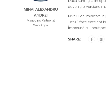
Dacă sunteți la începu
deveniți o versiune 
MIHAI ALEXANDRU
ANDREI
Nivelul de implicare în 
Managing Partner at
lucru îl face excelent î
WebDigital
Împreună cu Ionuț poți 
SHARE: