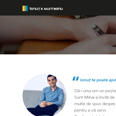
Ionuț te poate ajuta
Dă-i unui om un pește ș
Sunt Mihai și învăț de
multe de spus despre I
pentru a vă servi.