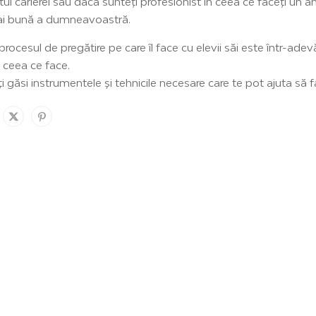
tul carierei sau dacă sunteți profesionist în ceea ce faceți un 
mai bună a dumneavoastră.
procesul de pregătire pe care îl face cu elevii săi este într-adevă
n ceea ce face.
găsi instrumentele și tehnicile necesare care te pot ajuta să fa