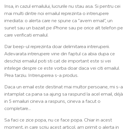
Insa, in cazul emailului, lucrurile nu stau asa. Si pentru cei
mai multi dintre noi emailul reprezinta o intrerupere
imediata: o alerta care ne spune ca “avem email”, un
sunet sau un bazait pe iPhone sau pe orice alt telefon pe
care verificati emailul.
Dar beep-ul reprezinta doar delimitarea intreruperii.
Adevarata intrerupere vine din faptul ca abia dupa ce
deschizi emailul poti sti cat de important este si vei
intelege despre ce este vorba doar daca vei citi emailul.
Prea tarziu. Intreruperea s-a produs.
Daca un email este destinat mai multor persoane, mi s-a
intamplat ca pana sa ajung sa raspund la acel email, déjà
in 5 emailuri cineva a raspuns, cineva a facut o
completare…
Sa faci ce zice popa, nu ce face popa. Chiar in acest
moment, in care scriu acest articol, am primit o alerta in