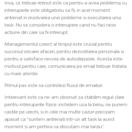
Insa, ce trebuie retinut este ca pentru a avea problema cu
intreruperile este obligatoriu sa fii, in acel moment
antrenat in rezolvarea unei probleme si executarea unui
task. Nu se considera o intrerupere cand nu faci nicio
actiune din care sa fii intrerupt.
Managementul corect al timpul este crucial pentru
succesul oricarei afaceri, pentru dezvoltarea personala si
pentru a satisface nevoia de autodepasire. Acesta este
motivul pentru care, comunicarea pe email trebuie tratata
cu mare atentie.
Primul pas este sa controlezi fluxul de emailuri.
Interesant este ca ne-am obisnuit sa stabilim reguli clare
pentru intreruperile fizice: inchidem usa la birou, ne punem
castile pe urechi, si in cele mai multe cazuri precizam
apasat ca “suntem antrenati intr-un alt task la acest
moment si am prefera sa discutam mai tarziu”.