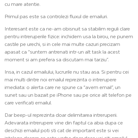
cu mare atentie.
Primul pas este sa controlezi fluxul de emailuri.
Interesant este ca ne-am obisnuit sa stabilim reguli clare
pentru intreruperile fizice: inchidem usa la birou, ne punem
castile pe urechi, si in cele mai multe cazuri precizam
apasat ca “suntem antrenati intr-un alt task la acest
moment si am prefera sa discutam mai tarziu”.
Insa, in cazul emailului, lucrurile nu stau asa. Si pentru cei
mai multi dintre noi emailul reprezinta o intrerupere
imediata: o alerta care ne spune ca “avem email”, un
sunet sau un bazait pe iPhone sau pe orice alt telefon pe
care verificati emailul.
Dar beep-ul reprezinta doar delimitarea intreruperii.
Adevarata intrerupere vine din faptul ca abia dupa ce
deschizi emailul poti sti cat de important este si vei
intelege despre ce este vorba doar daca vei citi emailul.