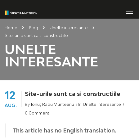
Home
Blog
Unelte interesante
Site-urile sunt ca si constructiile
UNELTE
INTERESANTE
12
Site-urile sunt ca si constructiile
By
Ionuț Radu Munteanu
In
Unelte Interesante
AUG.
0 Comment
This article has no English translation.