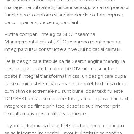
managementul calitatii, cel care se asigura ca tot porcesul
functioneaza conform standardelor de calitate impuse
de companie si, de ce nu, de client.
Putine companii inteleg ca SEO inseamna
Managementul calitatii, SEO inseamna mentinerea pe
intreg parcursul constructie a nivelului ridicat al calitatii.
De la design care trebuie sa fie Search engine friendly, la
design care poate fi realizat pe DIV-uri cu usurinta si
poate fi integral transformat in css; un design care dupa
ce se elimina style-ul va ramane complet text. Insa dupa
cum stim ca extremele nu sunt bune, doar text nu este
TOP BEST, exista si mai bine. Integrarea de poze prin text,
integrarea de filme prin text, descrise suplimentar prin
text alternativ cresc calitatea unui site.
Layout-ul trebuie sa fie astfel structurat incat continutul
sa se integreze impecabil. Layout-ul trebuie sa contina