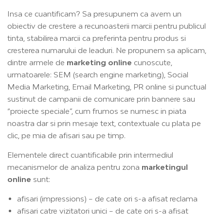
Insa ce cuantificam? Sa presupunem ca avem un
obiectiv de crestere a recunoasterii marcii pentru publicul
tinta, stabilirea marcii ca preferinta pentru produs si
cresterea numarului de leaduri. Ne propunem sa aplicam,
dintre armele de
marketing online
cunoscute,
urmatoarele: SEM (search engine marketing), Social
Media Marketing, Email Marketing, PR online si punctual
sustinut de campanii de comunicare prin bannere sau
“proiecte speciale”, cum frumos se numesc in piata
noastra dar si prin mesaje text, contextuale cu plata pe
clic, pe mia de afisari sau pe timp.
Elementele direct cuantificabile prin intermediul
mecanismelor de analiza pentru zona
marketingul
online
sunt:
afisari (impressions) – de cate ori s-a afisat reclama
afisari catre vizitatori unici – de cate ori s-a afisat