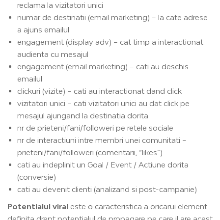
reclama la vizitatori unici
numar de destinatii (email marketing) – la cate adrese
a ajuns emailul
engagement (display adv) – cat timp a interactionat
audienta cu mesajul
engagement (email marketing) – cati au deschis
emailul
clickuri (vizite) – cati au interactionat dand click
vizitatori unici – cati vizitatori unici au dat click pe
mesajul ajungand la destinatia dorita
nr de prieteni/fani/followeri pe retele sociale
nr de interactiuni intre membri unei comunitati –
prieteni/fani/followeri (comentarii, “likes”)
cati au indeplinit un Goal / Event / Actiune dorita
(conversie)
cati au devenit clienti (analizand si post-campanie)
Potentialul viral
este o caracteristica a oricarui element
definita drept potentialul de propagare pe care il are acest