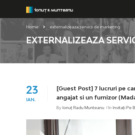
Home
externalizeaza servicii de marketing
EXTERNALIZEAZA SERVI
23
[Guest Post] 7 lucruri pe car
angajat si un furnizor (Mada
IAN.
By
Ionuț Radu Munteanu
In
Invitați Pe