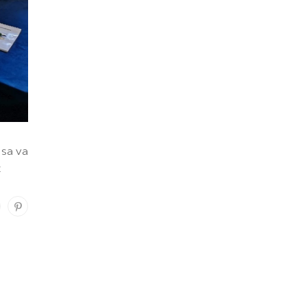
 sa va
z