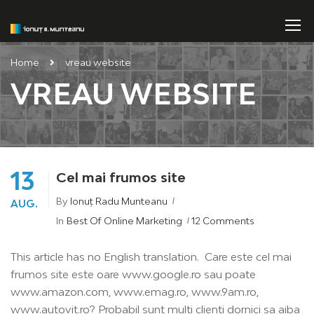
Home
vreau website
VREAU WEBSITE
13
Cel mai frumos site
By
Ionuț Radu Munteanu
AUG.
In
Best Of Online Marketing
12 Comments
This article has no English translation. Care este cel mai
frumos site este oare www.google.ro sau poate
www.amazon.com, www.emag.ro, www.9am.ro,
www.autovit.ro? Probabil sunt multi clienti dornici sa aiba