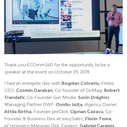
Thank you ECOmm360 for the opportunity to be a
speaker at the event on October 29, 2019.
I had an energetic day with
Bogdan Colceriu
, Frisbo
CEO;
Cosmin Daraban
, Co-founder of GoMag;
Robert
Trandafir
, Co-Founder Gun Media;
Sorin Drăghici
,
Managing Partner DWF;
Ovidiu Joița
, iAgency Owner;
Attila Birtha
, Founder proClick,
Ciprian Cazacu
, Co-
Founder & Business Dev at easySales;
Florin Toma
,
eCommerce Manager DHL Express;
Gabriel Caramis
,