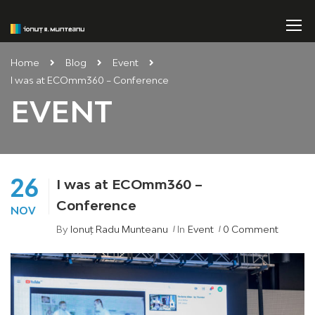
Home
Blog
Event
I was at ECOmm360 – Conference
EVENT
26
I was at ECOmm360 –
Conference
NOV
By
Ionuț Radu Munteanu
In
Event
0 Comment